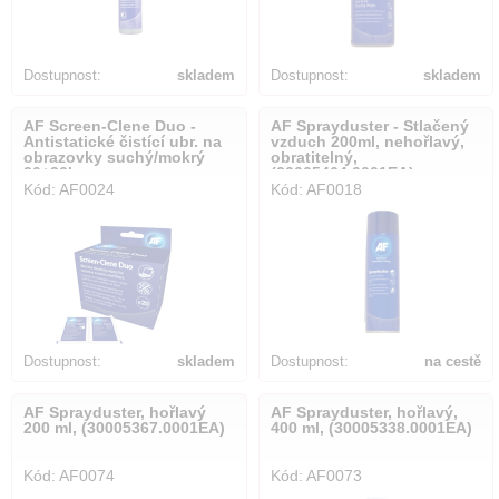
Dostupnost:
skladem
Dostupnost:
skladem
AF Screen-Clene Duo -
AF Sprayduster - Stlačený
Antistatické čistící ubr. na
vzduch 200ml, nehořlavý,
obrazovky suchý/mokrý
obratitelný,
20+20ks,
(30005464.0001EA)
Kód: AF0024
Kód: AF0018
(30005389.0001EA)
Dostupnost:
skladem
Dostupnost:
na cestě
AF Sprayduster, hořlavý
AF Sprayduster, hořlavý,
200 ml, (30005367.0001EA)
400 ml, (30005338.0001EA)
Kód: AF0074
Kód: AF0073