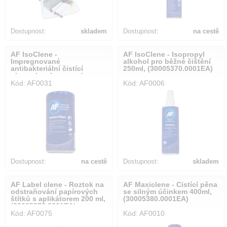
Dostupnost:
skladem
Dostupnost:
na cestě
AF IsoClene -
AF IsoClene - Isopropyl
Impregnované
alkohol pro běžné čištění
antibakteriální čistící
250ml, (30005370.0001EA)
ubrousky - Isopropyl
Kód: AF0031
Kód: AF0006
100ks, (30005371.0001EA)
Dostupnost:
na cestě
Dostupnost:
skladem
AF Label clene - Roztok na
AF Maxiclene - Čistící pěna
odstraňování papírových
se silným účinkem 400ml,
štítků s aplikátorem 200 ml,
(30005380.0001EA)
(30005373.0001EA)
Kód: AF0075
Kód: AF0010