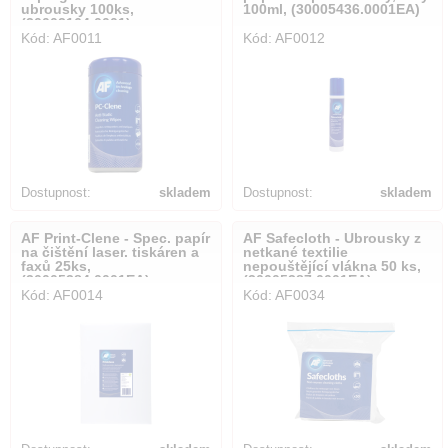
ubrousky 100ks,
100ml, (30005436.0001EA)
(30002164.0001)
Kód: AF0011
Kód: AF0012
Dostupnost:
skladem
Dostupnost:
skladem
AF Print-Clene - Spec. papír
AF Safecloth - Ubrousky z
na čištění laser. tiskáren a
netkané textilie
faxů 25ks,
nepouštějící vlákna 50 ks,
(30005384.0001EA)
(30005387.0001EA)
Kód: AF0014
Kód: AF0034