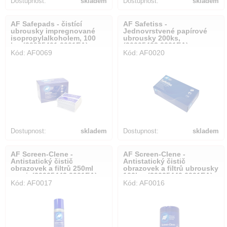
Dostupnost:
skladem
Dostupnost:
skladem
AF Safepads - čistící
AF Safetiss -
ubrousky impregnované
Jednovrstvené papírové
isopropylalkoholem, 100
ubrousky 200ks,
ks, (30005401.0001EA)
(30005403.0001EA)
Kód: AF0069
Kód: AF0020
Dostupnost:
skladem
Dostupnost:
skladem
AF Screen-Clene -
AF Screen-Clene -
Antistatický čistič
Antistatický čistič
obrazovek a filtrů 250ml
obrazovek a filtrů ubrousky
sprej, (30005442.0001EA)
100ks, (30005440.0001EA)
Kód: AF0017
Kód: AF0016