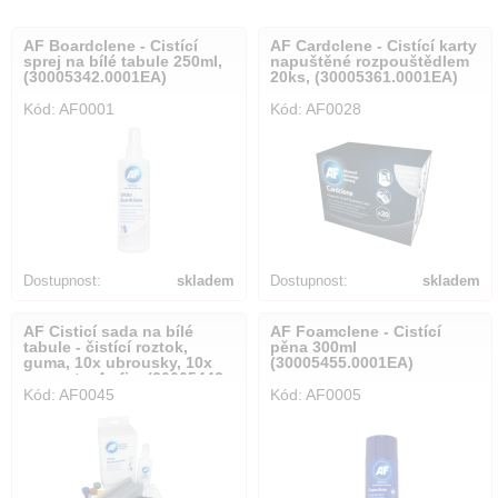
AF Boardclene - Čistící
AF Cardclene - Čistící karty
sprej na bílé tabule 250ml,
napuštěné rozpouštědlem
(30005342.0001EA)
20ks, (30005361.0001EA)
Kód: AF0001
Kód: AF0028
Dostupnost:
skladem
Dostupnost:
skladem
AF Čisticí sada na bílé
AF Foamclene - Čistící
tabule - čistící roztok,
pěna 300ml
guma, 10x ubrousky, 10x
(30005455.0001EA)
magnety, 4x fix, (30005443.
Kód: AF0045
Kód: AF0005