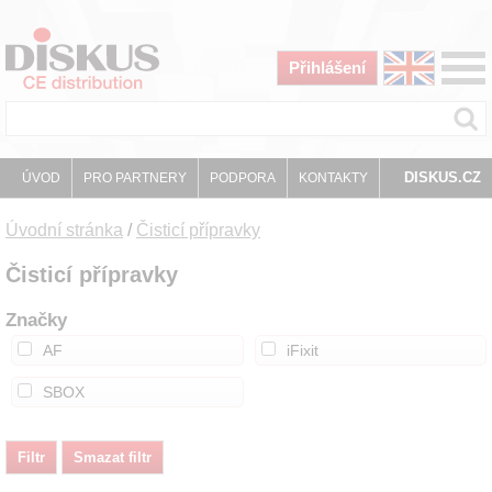
Přihlášení
DISKUS.CZ
ÚVOD
PRO PARTNERY
PODPORA
KONTAKTY
Úvodní stránka
/
Čisticí přípravky
Čisticí přípravky
Značky
AF
iFixit
SBOX