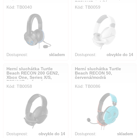
PS5/4/4Pro, bílá
Kód: TB0040
Kód: TB0059
Dostupnost:
skladem
Dostupnost:
obvykle do 14
dnů
Herní sluchátka Turtle
Herní sluchátka Turtle
Beach RECON 200 GEN2,
Beach RECON 50,
Xbox One, Series X/S,
červená/modrá
PS5/4/4Pro, černá
Kód: TB0058
Kód: TB0086
Dostupnost:
obvykle do 14
Dostupnost:
skladem