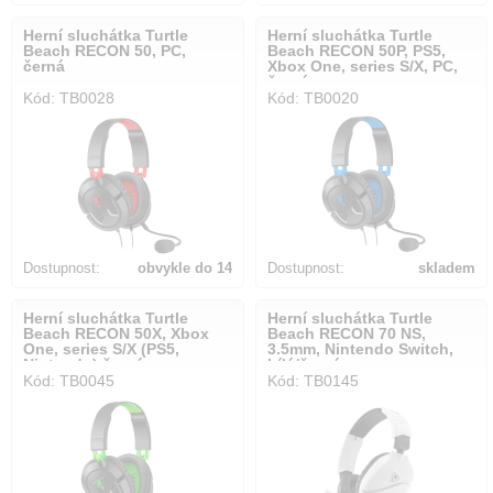
dnů
Herní sluchátka Turtle
Herní sluchátka Turtle
Beach RECON 50, PC,
Beach RECON 50P, PS5,
černá
Xbox One, series S/X, PC,
černá
Kód: TB0028
Kód: TB0020
Dostupnost:
obvykle do 14
Dostupnost:
skladem
dnů
Herní sluchátka Turtle
Herní sluchátka Turtle
Beach RECON 50X, Xbox
Beach RECON 70 NS,
One, series S/X (PS5,
3.5mm, Nintendo Switch,
Nintendo) černá
bílá/černá
Kód: TB0045
Kód: TB0145