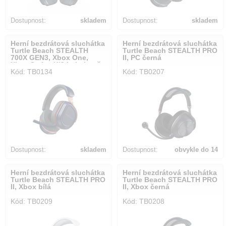
Dostupnost:
skladem
Dostupnost:
skladem
Herní bezdrátová sluchátka
Herní bezdrátová sluchátka
Turtle Beach STEALTH
Turtle Beach STEALTH PRO
700X GEN3, Xbox One,
II, PC černá
Xbox Series X/S,kobaltově
Kód: TB0134
Kód: TB0207
modrá
Dostupnost:
skladem
Dostupnost:
obvykle do 14
dnů
Herní bezdrátová sluchátka
Herní bezdrátová sluchátka
Turtle Beach STEALTH PRO
Turtle Beach STEALTH PRO
II, Xbox bílá
II, Xbox černá
Kód: TB0209
Kód: TB0208