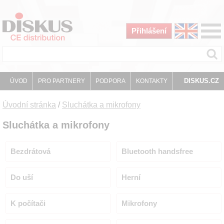
Přihlášení
DISKUS.CZ
ÚVOD
PRO PARTNERY
PODPORA
KONTAKTY
Úvodní stránka
/
Sluchátka a mikrofony
Sluchátka a mikrofony
Bezdrátová
Bluetooth handsfree
Do uší
Herní
K počítači
Mikrofony