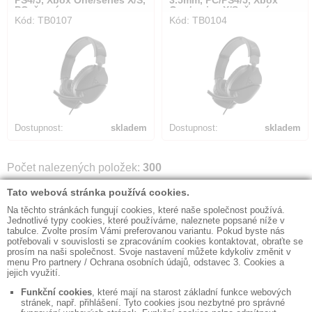
PS4/5, Xbox One/series X/S,
3.5mm, PC/PS4/5, Xbox
PC, černá
One/series X/S, černá
Kód: TB0107
Kód: TB0104
Dostupnost:
skladem
Dostupnost:
skladem
Počet nalezených položek:
300
1/5
Další
◼ Kontakty