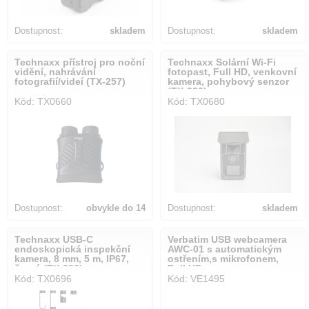
Dostupnost:
skladem
Dostupnost:
skladem
Technaxx přístroj pro noční
Technaxx Solární Wi-Fi
vidění, nahrávání
fotopast, Full HD, venkovní
fotografií/videí (TX-257)
kamera, pohybový senzor
(TX-326)
Kód: TX0660
Kód: TX0680
Dostupnost:
obvykle do 14
Dostupnost:
skladem
dnů
Technaxx USB-C
Verbatim USB webcamera
endoskopická inspekční
AWC-01 s automatickým
kamera, 8 mm, 5 m, IP67,
ostřením,s mikrofonem,
černá (TX-386)
Full HD
Kód: TX0696
Kód: VE1495