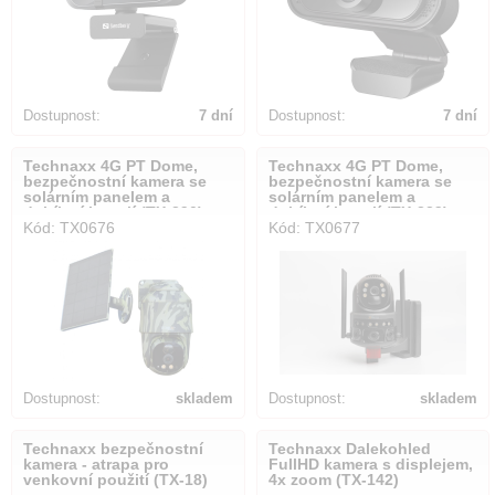
Dostupnost:
7 dní
Dostupnost:
7 dní
Technaxx 4G PT Dome,
Technaxx 4G PT Dome,
bezpečnostní kamera se
bezpečnostní kamera se
solárním panelem a
solárním panelem a
dobíjecí baterií (TX-290)
dobíjecí baterií (TX-329)
Kód: TX0676
Kód: TX0677
Dostupnost:
skladem
Dostupnost:
skladem
Technaxx bezpečnostní
Technaxx Dalekohled
kamera - atrapa pro
FullHD kamera s displejem,
venkovní použití (TX-18)
4x zoom (TX-142)