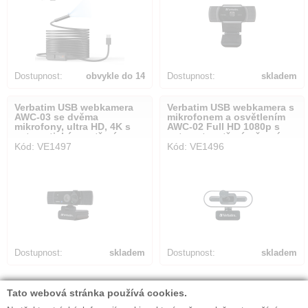
Dostupnost:
obvykle do 14
Dostupnost:
skladem
dnů
Verbatim USB webkamera
Verbatim USB webkamera s
AWC-03 se dvěma
mikrofonem a osvětlením
mikrofony, ultra HD, 4K s
AWC-02 Full HD 1080p s
automatickým ostřením,
automat. ostřením,černá
Kód: VE1497
Kód: VE1496
černá
Dostupnost:
skladem
Dostupnost:
skladem
Počet nalezených položek:
40