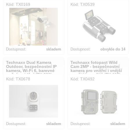
Kód: TX0169
Kód: TX0539
Dostupnost:
skladem
Dostupnost:
obvykle do 14
dnů
Technaxx Dual Kamera
Technaxx fotopast Wild
Outdoor, bezpečnostní IP
Cam 2MP - bezpečnostní
kamera, Wi-Fi 6, barevné
kamera pro vnitřní i vnější
nočním vidění (TX-328)
použití,kamufláž (TX-117)
Kód: TX0678
Kód: TX0492
Dostupnost:
skladem
Dostupnost:
skladem