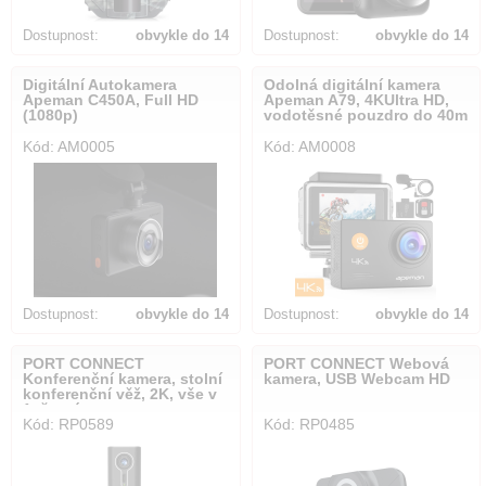
Dostupnost:
obvykle do 14
Dostupnost:
obvykle do 14
dnů
dnů
Digitální Autokamera
Odolná digitální kamera
Apeman C450A, Full HD
Apeman A79, 4KUltra HD,
(1080p)
vodotěsné pouzdro do 40m
Kód: AM0005
Kód: AM0008
Dostupnost:
obvykle do 14
Dostupnost:
obvykle do 14
dnů
dnů
PORT CONNECT
PORT CONNECT Webová
Konferenční kamera, stolní
kamera, USB Webcam HD
konferenční věž, 2K, vše v
1, černá
Kód: RP0589
Kód: RP0485