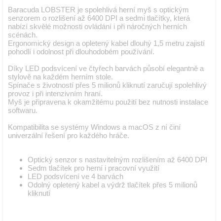
Baracuda LOBSTER je spolehlivá herní myš s optickým
senzorem o rozlišení až 6400 DPI a sedmi tlačítky, která
nabízí skvělé možnosti ovládání i při náročných herních
scénách.
Ergonomický design a opletený kabel dlouhý 1,5 metru zajistí
pohodlí i odolnost při dlouhodobém používání.
Díky LED podsvícení ve čtyřech barvách působí elegantně a
stylově na každém herním stole.
Spínače s životností přes 5 milionů kliknutí zaručují spolehlivý
provoz i při intenzivním hraní.
Myš je připravena k okamžitému použití bez nutnosti instalace
softwaru.
Kompatibilita se systémy Windows a macOS z ní činí
univerzální řešení pro každého hráče.
Optický senzor s nastavitelným rozlišením až 6400 DPI
Sedm tlačítek pro herní i pracovní využití
LED podsvícení ve 4 barvách
Odolný opletený kabel a výdrž tlačítek přes 5 milionů
kliknutí