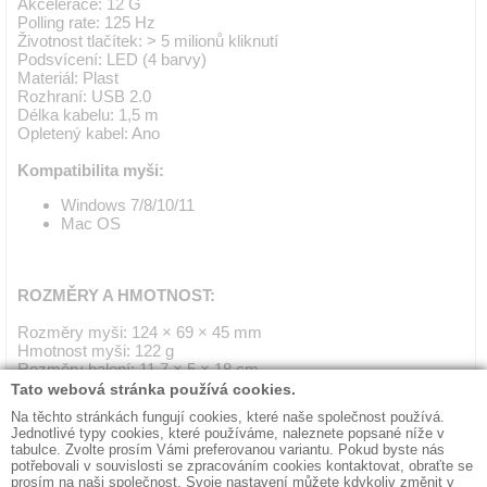
Akcelerace: 12 G
Polling rate: 125 Hz
Životnost tlačítek: > 5 milionů kliknutí
Podsvícení: LED (4 barvy)
Materiál: Plast
Rozhraní: USB 2.0
Délka kabelu: 1,5 m
Opletený kabel: Ano
Kompatibilita myši:
Windows 7/8/10/11
Mac OS
ROZMĚRY A HMOTNOST:
Rozměry myši: 124 × 69 × 45 mm
Hmotnost myši: 122 g
Rozměry balení: 11,7 × 5 × 18 cm
Hmotnost balení: 0,153 kg