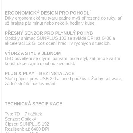
ERGONOMICKÝ DESIGN PRO POHODLÍ
Díky ergonomickému tvaru padne myš přirozeně do ruky, ať
už hrajete pár minut nebo několik hodin v kuse.
PŘESNÝ SENZOR PRO PLYNULÝ POHYB
Optický snímač SUNPLUS 192 se zvládá DPI až 6400 a
akceleraci 12 G, což ocení hráči i v rychlých situacích.
VÝDRŽ A STYL V JEDNOM
LED osvětlení se čtyřmi barvami přidá styl, zatímco kvalitní
konstrukce zajistí dlouhou životnost.
PLUG & PLAY – BEZ INSTALACE
Stačí připojit přes USB 2.0 a ihned používat. Žádný software,
žádné složité nastavování.
TECHNICKÁ SPECIFIKACE
Typ: 7D – 7 tlačítek
Senzor: Optický
Čipset: SUNPLUS 192
Rozlišení: až 6400 DPI