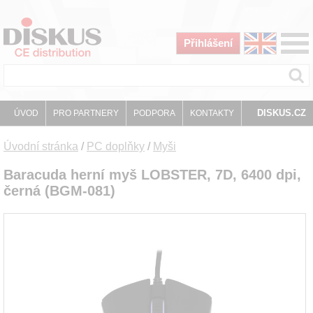
Přihlášení
DISKUS.CZ
ÚVOD
PRO PARTNERY
PODPORA
KONTAKTY
Úvodní stránka
/
PC doplňky
/
Myši
Baracuda herní myš LOBSTER, 7D, 6400 dpi,
černá (BGM-081)