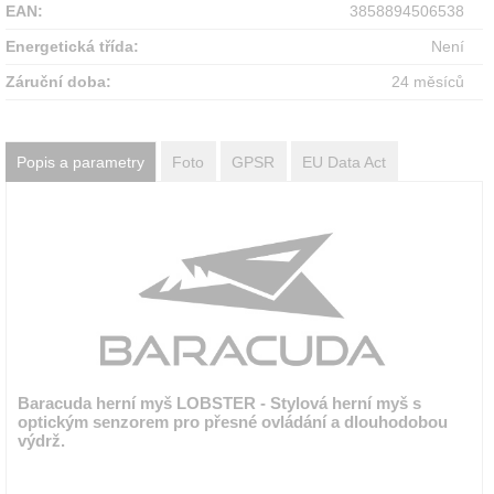
EAN:
3858894506538
Energetická třída:
Není
Záruční doba:
24 měsíců
Popis a parametry
Foto
GPSR
EU Data Act
Baracuda herní myš LOBSTER - Stylová herní myš s
optickým senzorem pro přesné ovládání a dlouhodobou
výdrž.