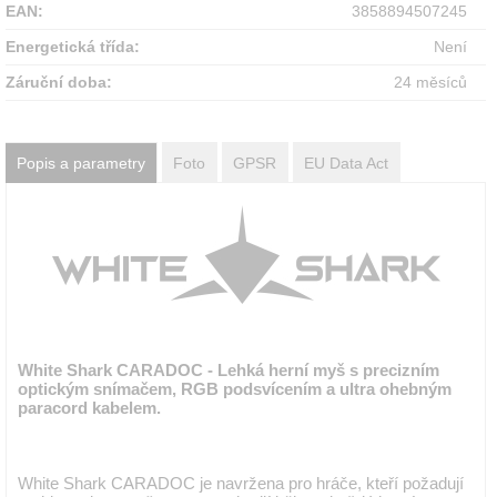
EAN:
3858894507245
Energetická třída:
Není
Záruční doba:
24 měsíců
Popis a parametry
Foto
GPSR
EU Data Act
White Shark CARADOC - Lehká herní myš s precizním
optickým snímačem, RGB podsvícením a ultra ohebným
paracord kabelem.
White Shark CARADOC je navržena pro hráče, kteří požadují