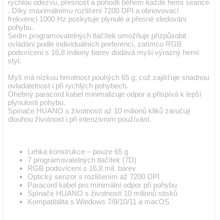
rychlou odezvu, přesnost a pohodlí během každé herní seance
. Díky maximálnímu rozlišení 7200 DPI a obnovovací
frekvenci 1000 Hz poskytuje plynulé a přesné sledování
pohybu.
Sedm programovatelných tlačítek umožňuje přizpůsobit
ovládání podle individuálních preferencí, zatímco RGB
podsvícení s 16,8 miliony barev dodává myši výrazný herní
styl.
Myš má nízkou hmotnost pouhých 65 g, což zajišťuje snadnou
ovladatelnost i při rychlých pohybech.
Ohebný paracord kabel minimalizuje odpor a přispívá k lepší
plynulosti pohybu.
Spínače HUANO s životností až 10 milionů kliků zaručují
dlouhou životnost i při intenzivním používání.
Lehká konstrukce – pouze 65 g
7 programovatelných tlačítek (7D)
RGB podsvícení s 16,8 mil. barev
Optický senzor s rozlišením až 7200 DPI
Paracord kabel pro minimální odpor při pohybu
Spínače HUANO s životností 10 milionů stisků
Kompatibilita s Windows 7/8/10/11 a macOS