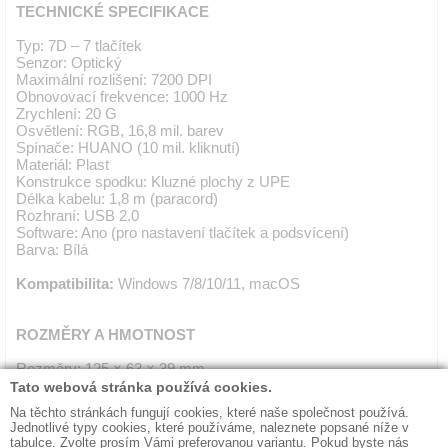
TECHNICKÉ SPECIFIKACE
Typ: 7D – 7 tlačítek
Senzor: Optický
Maximální rozlišení: 7200 DPI
Obnovovací frekvence: 1000 Hz
Zrychlení: 20 G
Osvětlení: RGB, 16,8 mil. barev
Spínače: HUANO (10 mil. kliknutí)
Materiál: Plast
Konstrukce spodku: Kluzné plochy z UPE
Délka kabelu: 1,8 m (paracord)
Rozhraní: USB 2.0
Software: Ano (pro nastavení tlačítek a podsvícení)
Barva: Bílá
Kompatibilita:
Windows 7/8/10/11, macOS
ROZMĚRY A HMOTNOST
Rozměry: 125 × 63 × 39 mm
Hmotnost: 65 g