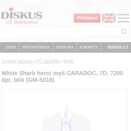
Přihlášení
DISKUS.CZ
ÚVOD
PRO PARTNERY
PODPORA
KONTAKTY
Úvodní stránka
/
PC doplňky
/
Myši
White Shark herní myš CARADOC, 7D, 7200
dpi, bílá (GM-5018)